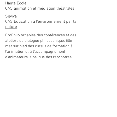
Haute Ecole
CAS animation et médiation théâtrales
Silviva
CAS Education à l'environnement par la
nature
ProPhilo organise des conférences et des
ateliers de dialogue philosophique. Elle
met sur pied des cursus de formation à
l’animation et à l’accompagnement
d’animateurs, ainsi que des rencontres
d’échanges de pratiques.
https://prophilo.ch/
Manivelle Théâtre en mouvement veut
transmettre les outils de transformation
et de libération qu’offre le théâtre, et
le
théâtre de l’opprimé
en particulier.
Il organise différents stages avec des
artistes invités ou de théâtre forum.
stage de formation au théâtre de
l'opprimé